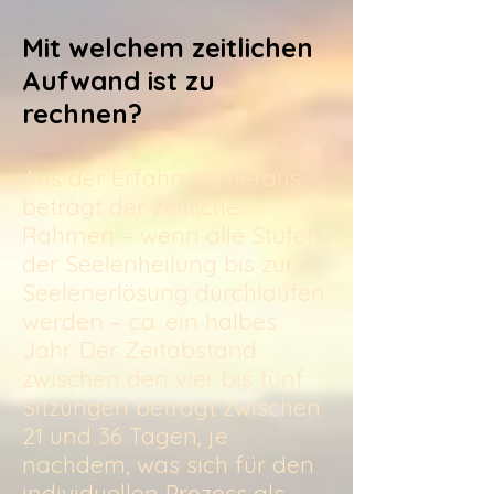
Mit welchem zeitlichen
Aufwand ist zu
rechnen?
Aus der Erfahrung heraus
beträgt der zeitliche
Rahmen – wenn alle Stufen
der Seelenheilung bis zur
Seelenerlösung durchlaufen
werden – ca. ein halbes
Jahr. Der Zeitabstand
zwischen den vier bis fünf
Sitzungen beträgt zwischen
21 und 36 Tagen, je
nachdem, was sich für den
individuellen Prozess als