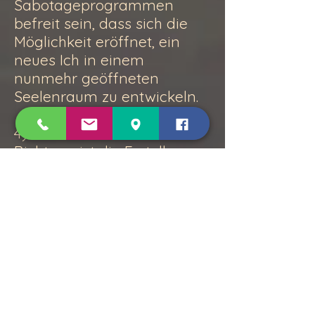
Sabotageprogrammen
befreit sein, dass sich die
Möglichkeit eröffnet, ein
neues Ich in einem
nunmehr geöffneten
Seelenraum zu entwickeln.
4) Der erste Schritt in diese
Richtung ist die Erstellung
eines „Heute – Jetzt –
Tableaus“, das vom Klienten
einmal täglich
programmiert und von ihm
einmal wöchentlich neu
gestaltet werden sollte.
Stufe 3: Lebensrad-