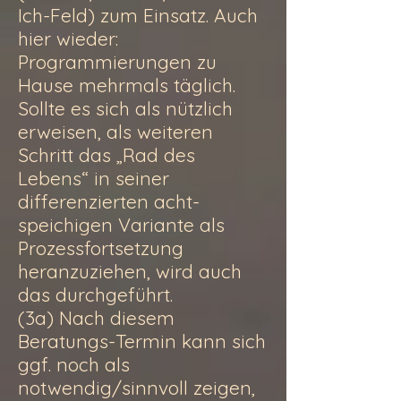
Ich-Feld) zum Einsatz. Auch
hier wieder:
Programmierungen zu
Hause mehrmals täglich.
Sollte es sich als nützlich
erweisen, als weiteren
Schritt das „Rad des
Lebens“ in seiner
differenzierten acht-
speichigen Variante als
Prozessfortsetzung
heranzuziehen, wird auch
das durchgeführt.
(3a) Nach diesem
Beratungs-Termin kann sich
ggf. noch als
notwendig/sinnvoll zeigen,