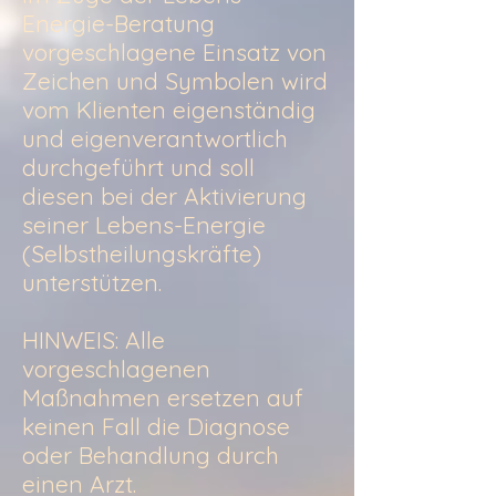
Energie-Beratung
vorgeschlagene Einsatz von
Zeichen und Symbolen wird
vom Klienten eigenständig
und eigenverantwortlich
durchgeführt und soll
diesen bei der Aktivierung
seiner Lebens-Energie
(Selbstheilungskräfte)
unterstützen.
HINWEIS: Alle
vorgeschlagenen
Maßnahmen ersetzen auf
keinen Fall die Diagnose
oder Behandlung durch
einen Arzt.