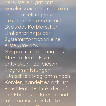
herzustellen, ggf. mit
Körbler-Zeichen an lokalen
Problemstellungen zu
arbeiten und daraus auf
Basis des Körblerschen
Umkehrprinzips der
Systeminformation eine
erste Um- bzw.
Neuprogrammierung des
Stresspotenzials zu
entwickeln. Bei diesen
Programmierungen
(Umschreibprogramm nach
Körbler) handelt es sich um
eine Mentaltechnik, die auf
der Ebene von Energie und
Information ansetzt. Die