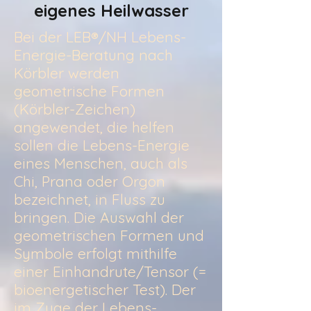
eigenes Heilwasser
Bei der LEB®/NH Lebens-
Energie-Beratung nach
Körbler werden
geometrische Formen
(Körbler-Zeichen)
angewendet, die helfen
sollen die Lebens-Energie
eines Menschen, auch als
Chi, Prana oder Orgon
bezeichnet, in Fluss zu
bringen. Die Auswahl der
geometrischen Formen und
Symbole erfolgt mithilfe
einer Einhandrute/Tensor (=
bioenergetischer Test). Der
im Zuge der Lebens-