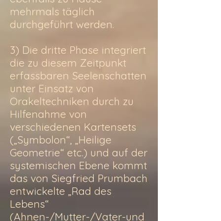
mehrmals täglich
durchgeführt werden.
3) Die dritte Phase integriert
die zu diesem Zeitpunkt
erfassbaren Seelenschatten
unter Einsatz von
Orakeltechniken durch zu
Hilfenahme von
verschiedenen Kartensets
(„Symbolon“, „Heilige
Geometrie“ etc.) und auf der
systemischen Ebene kommt
das von Siegfried Prumbach
entwickelte „Rad des
Lebens“
(Ahnen-/Mutter-/Vater-und