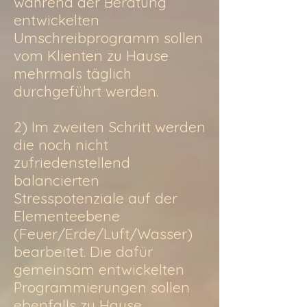
während der Beratung
entwickelten
Umschreibprogramm sollen
vom Klienten zu Hause
mehrmals täglich
durchgeführt werden.
2) Im zweiten Schritt werden
die noch nicht
zufriedenstellend
balancierten
Stresspotenziale auf der
Elementeebene
(Feuer/Erde/Luft/Wasser)
bearbeitet. Die dafür
gemeinsam entwickelten
Programmierungen sollen
ebenfalls zu Hause