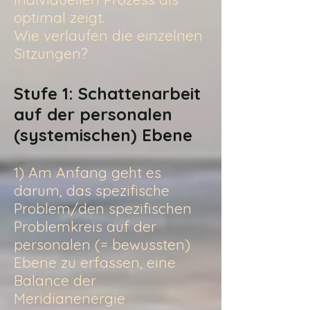
optimal zeigt.
Wie verlaufen die einzelnen
Sitzungen?
Stufe 1: Schattenarbeit
auf der personalen
(systemischen) Ebene
1) Am Anfang geht es
darum, das spezifische
Problem/den spezifischen
Problemkreis auf der
personalen (= bewussten)
Ebene zu erfassen, eine
Balance der
Meridianenergie