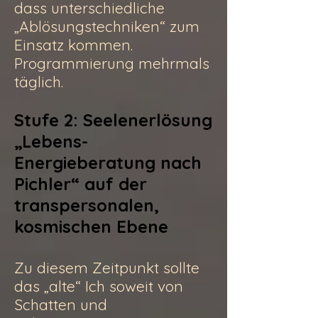
dass unterschiedliche
„Ablösungstechniken“ zum
Einsatz kommen.
Programmierung mehrmals
täglich.
Stufe 2: Seelenerlösung
„Lebens-
Energieberatung nach
Pichler“ auf der
transpersonalen,
kosmischen Ebene
Zu diesem Zeitpunkt sollte
das „alte“ Ich soweit von
Schatten und