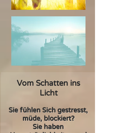
Vom Schatten ins
Licht
Sie fühlen Sich gestresst,
müde, blockiert?
Sie haben