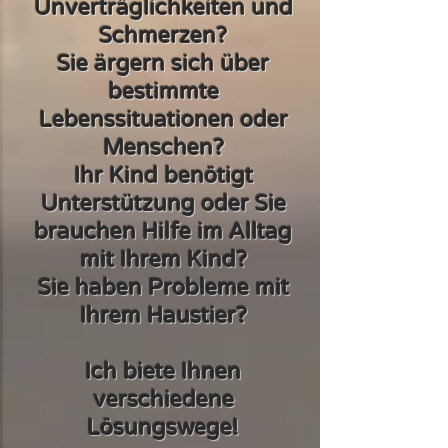
Unverträglichkeiten und
Schmerzen?
Sie ärgern sich über
bestimmte
Lebenssituationen oder
Menschen?
Ihr Kind benötigt
Unterstützung oder Sie
brauchen Hilfe im Alltag
mit Ihrem Kind?
Sie haben Probleme mit
Ihrem Haustier?
Ich biete Ihnen
verschiedene
Lösungswege!